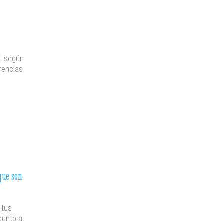
“, según
erencias
que son
 tus
punto a