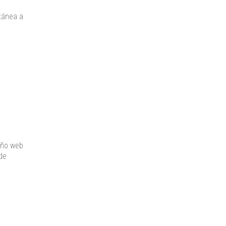
ntánea a
eño web
 de