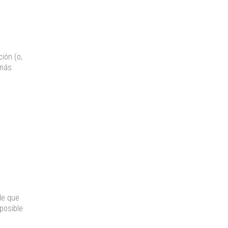
ión (o,
 más
de que
posible