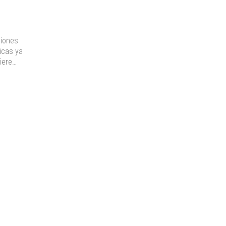
ciones
icas ya
fiere…