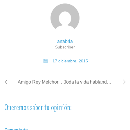
artabria
Subscriber
17 diciembre, 2015
Amigo Rey Melchor: quiero una nueva web
Toda la vida hablando de segmentar público… ¿y ahora me dices que son los clientes los que me segmentan a mí?
Queremos saber tu opinión:
Comentario