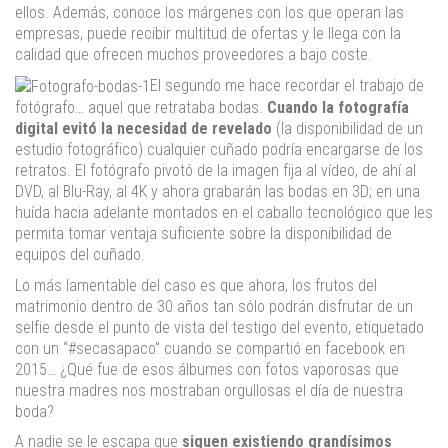
ellos. Además, conoce los márgenes con los que operan las
empresas, puede recibir multitud de ofertas y le llega con la
calidad que ofrecen muchos proveedores a bajo coste.
El segundo me hace recordar el trabajo de
fotógrafo… aquel que retrataba bodas.
Cuando la fotografía
digital evitó la necesidad de revelado
(la disponibilidad de un
estudio fotográfico) cualquier cuñado podría encargarse de los
retratos. El fotógrafo pivotó de la imagen fija al vídeo, de ahí al
DVD, al Blu-Ray, al 4K y ahora grabarán las bodas en 3D; en una
huída hacia adelante montados en el caballo tecnológico que les
permita tomar ventaja suficiente sobre la disponibilidad de
equipos del cuñado.
Lo más lamentable del caso es que ahora, los frutos del
matrimonio dentro de 30 años tan sólo podrán disfrutar de un
selfie desde el punto de vista del testigo del evento, etiquetado
con un “#secasapaco” cuando se compartió en facebook en
2015… ¿Qué fue de esos álbumes con fotos vaporosas que
nuestra madres nos mostraban orgullosas el día de nuestra
boda?
A nadie se le escapa que
siguen existiendo grandísimos