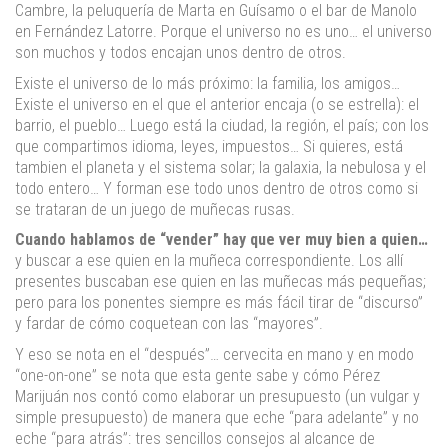
Cambre, la peluquería de Marta en Guísamo o el bar de Manolo
en Fernández Latorre. Porque el universo no es uno… el universo
son muchos y todos encajan unos dentro de otros.
Existe el universo de lo más próximo: la familia, los amigos…
Existe el universo en el que el anterior encaja (o se estrella): el
barrio, el pueblo… Luego está la ciudad, la región, el país; con los
que compartimos idioma, leyes, impuestos… Si quieres, está
tambien el planeta y el sistema solar; la galaxia, la nebulosa y el
todo entero… Y forman ese todo unos dentro de otros como si
se trataran de un juego de muñecas rusas.
Cuando hablamos de “vender” hay que ver muy bien a quien…
y buscar a ese quien en la muñeca correspondiente. Los allí
presentes buscaban ese quien en las muñecas más pequeñas;
pero para los ponentes siempre es más fácil tirar de “discurso”
y fardar de cómo coquetean con las “mayores”.
Y eso se nota en el “después”… cervecita en mano y en modo
“one-on-one” se nota que esta gente sabe y cómo Pérez
Marijuán nos contó como elaborar un presupuesto (un vulgar y
simple presupuesto) de manera que eche “para adelante” y no
eche “para atrás”: tres sencillos consejos al alcance de