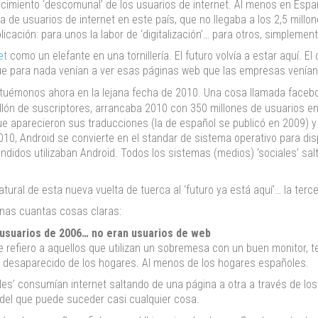
imiento ‘descomunal’ de los usuarios de internet. Al menos en España
a de usuarios de internet en este país, que no llegaba a los 2,5 millo
licación: para unos la labor de ‘digitalización’… para otros, simplement
et
como un elefante en una tornillería. El futuro volvía a estar aquí. 
ue para nada venían a ver esas páginas web que las empresas venían
ituémonos ahora en la lejana fecha de 2010. Una cosa llamada faceb
lón de suscriptores, arrancaba 2010 con 350 millones de usuarios en t
ue aparecieron sus traducciones (la de español se publicó en 2009) y
10, Android se convierte en el standar de sistema operativo para dis
ndidos utilizaban Android. Todos los sistemas (medios) ‘sociales’ salt
natural de esta nueva vuelta de tuerca al ‘futuro ya está aquí’… la terc
unas cuantas cosas claras:
 usuarios de 2006… no eran usuarios de web
 refiero a aquellos que utilizan un sobremesa con un buen monitor, te
a desaparecido de los hogares. Al menos de los hogares españoles.
es’ consumían internet saltando de una página a otra a través de los
 del que puede suceder casi cualquier cosa.