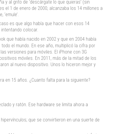
 y al grito de ‘descárgate lo que quieras’ (sin
nes el 1 de enero de 2000; alcanzaba los 14 millones a
e, ’emule’.
El caso es que algo había que hacer con esos 14
 intentando colocar.
ook que había nacido en 2002 y que en 2004 había
odo el mundo. En ese año, multiplicó la cifra por
 las versiones para móviles. El iPhone con 3G
positivos móviles. En 2011, más de la mitad de los
aron al nuevo dispositivo. Unos lo hiceron mejor y
era en 15 años. ¿Cuanto falta para la siguiente?
clado y ratón. Ese hardware se limita ahora a
 hipervínculos; que se convirtieron en una suerte de