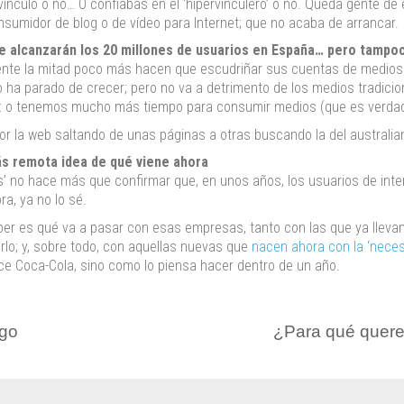
rvínculo o no… O confiabas en el ‘hipervinculero’ o no. Queda gente 
nsumidor de blog o de vídeo para Internet; que no acaba de arrancar.
e alcanzarán los 20 millones de usuarios en España… pero tampo
nte la mitad poco más hacen que escudriñar sus cuentas de medios 
 ha parado de crecer; pero no va a detrimento de los medios tradicio
s: o tenemos mucho más tiempo para consumir medios (que es verdad
por la web saltando de unas páginas a otras buscando la del australia
más remota idea de qué viene ahora
as’ no hace más que confirmar que, en unos años, los usuarios de inte
ra, ya no lo sé.
ber es qué va a pasar con esas empresas, tanto con las que ya lleva
rlo; y, sobre todo, con aquellas nuevas que
nacen ahora con la ‘neces
ace Coca-Cola, sino como lo piensa hacer dentro de un año.
rgo
¿Para qué quere