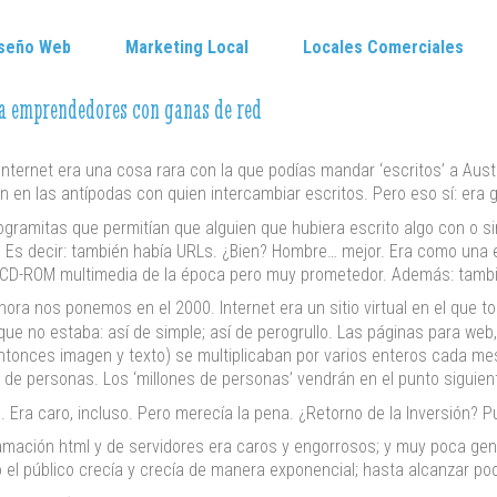
seño Web
Marketing Local
Locales Comerciales
ra emprendedores con ganas de red
ternet era una cosa rara con la que podías mandar ‘escritos’ a Aus
n en las antípodas con quien intercambiar escritos. Pero eso sí: era g
gramitas que permitían que alguien que hubiera escrito algo con o si
 Es decir: también había URLs. ¿Bien? Hombre… mejor. Era como una es
 CD-ROM multimedia de la época pero muy prometedor. Además: tambié
hora nos ponemos en el 2000. Internet era un sitio virtual en el que 
que no estaba: así de simple; así de perogrullo. Las páginas para web, 
ntonces imagen y texto) se multiplicaban por varios enteros cada me
s de personas. Los ‘millones de personas’ vendrán en el punto siguien
s. Era caro, incluso. Pero merecía la pena. ¿Retorno de la Inversión? P
mación html y de servidores era caros y engorrosos; y muy poca gen
ro el público crecía y crecía de manera exponencial; hasta alcanzar 