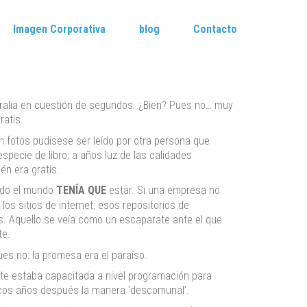
Imagen Corporativa
blog
Contacto
tralia en cuestión de segundos. ¿Bien? Pues no… muy
ratis.
n fotos pudisese ser leído por otra persona que
pecie de libro; a años luz de las calidades
n era gratis.
todo el mundo
TENÍA QUE
estar. Si una empresa no
los sitios de internet: esos repositorios de
s. Aquello se veía como un escaparate ante el que
te.
ues no: la promesa era el paraíso.
te estaba capacitada a nivel programación para
pocos años después la manera ‘descomunal’.