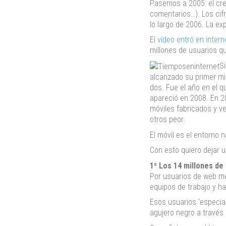
Pasemos a 2005: el crec
comentarios…). Los cifr
lo largo de 2006. La exp
El
vídeo entró en intern
millones de usuarios q
S
alcanzado su primer mil
dos. Fue el año en el q
apareció en 2008. En 20
móviles fabricados y ve
otros peor.
El móvil es el entorno 
Con esto quiero dejar 
1º Los 14 millones de
Por usuarios de web me
equipos de trabajo y h
Esos usuarios ‘especial
agujero negro a través