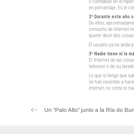
O confiabas en el hipe
en porcentaje. Es el co
2º Durante este año s
De ellos, aproximadame
consumo de Internet no
querer decir dos cosa
El usuario ya no anda 
3º Nadie tiene ni la 
El ‘Internet de las cos
televisor o de su lavado
Lo que sí tengo que sa
se han resistido a hace
internet, no cómo lo h
Un “Palo Alto” junto a la Ría do Bu