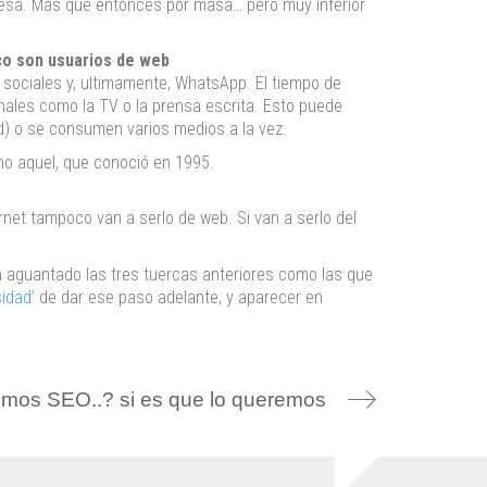
de esa. Más que entonces por masa… pero muy inferior
co son usuarios de web
sociales y, ultimamente, WhatsApp. El tiempo de
nales como la TV o la prensa escrita. Esto puede
) o se consumen varios medios a la vez.
no aquel, que conoció en 1995.
rnet tampoco van a serlo de web. Si van a serlo del
n aguantado las tres tuercas anteriores como las que
idad’
de dar ese paso adelante; y aparecer en
mos SEO..? si es que lo queremos