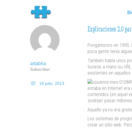
Di
Explicaciones 2.0 pa
Pongámonos en 1995. In
poca gente tenía alguie
También había unos pro
artabria
tuviese a mano su URL.
Subscriber
existentes en aquellos
A
18 julio, 2013
estaba en Internet era 
contenidos (en aquel e
‘podrían’ pasar millone
Aquello ya no era grati
Los sistemas de progra
crear un sitio web. Pe