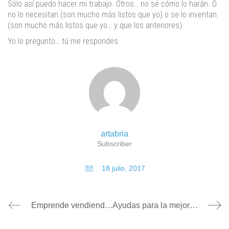
Sólo así puedo hacer mi trabajo. Otros… no sé cómo lo harán. O
no lo necesitan (son mucho más listos que yo) o se lo inventan
(son mucho más listos que yo… y que los anteriores).
Yo lo pregunto… tú me respondes
artabria
Subscriber
18 julio, 2017
Emprende vendiendo: Conociendo al cliente (I)
Ayudas para la mejora de la imagen: acondicionamiento de locales comerciales detallistas en Galicia