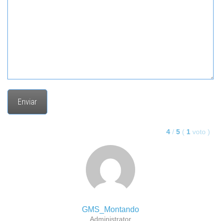
4
/
5
(
1
voto
)
GMS_Montando
Administrator